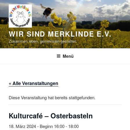
Zum
Inhalt
springen
WIR SIND MERKLINDE E.V.
Zusammen leben, gemeinsam gestalten
Menü
« Alle Veranstaltungen
Diese Veranstaltung hat bereits stattgefunden.
Kulturcafé – Osterbasteln
18. März 2024 - Beginn 16:00
-
18:00