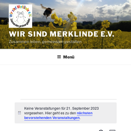
Zum
Inhalt
springen
WIR SIND MERKLINDE E.V.
Zusammen leben, gemeinsam gestalten
Menü
Veranstaltungen
Keine Veranstaltungen für 21. September 2023
für
vorgesehen. Hier geht es zu den
nächsten
H
bevorstehenden Veranstaltungen
.
i
21.
n
w